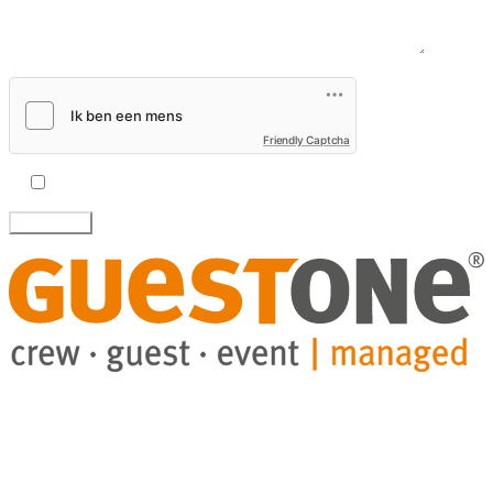
Bericht
Friendly Captcha
Ik accepteer het
privacybeleid.
GuestHub-Service
eventry-Software
Projecten
Blog
Over ons