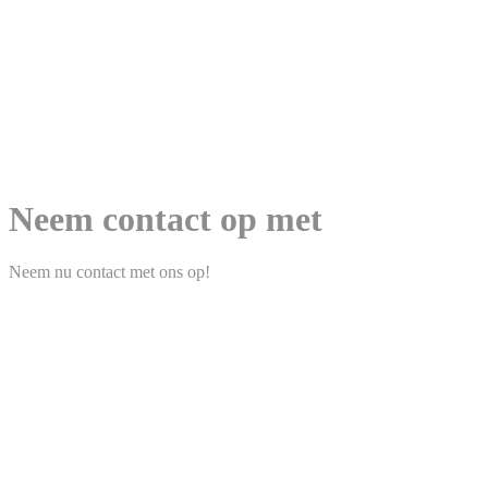
Bedrijf
Contact
Instagram
Facebook
LinkedIn
DE
EN
NL
Menu
Menu
Neem contact op met
Neem nu contact met ons op!