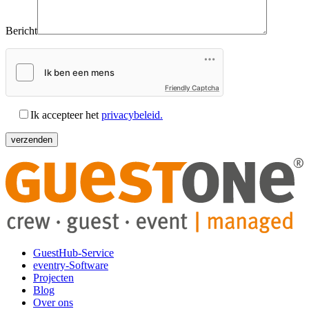
Bericht
Friendly Captcha
Ik accepteer het
privacybeleid.
GuestHub-Service
eventry-Software
Projecten
Blog
Over ons