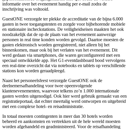
informatie over het evenement handig per e-mail zodra de
inschrijving was voltooid.
GuestONE verzorgde ter plekke de accreditatie van de bijna 6.000
gasten in twee toegangstenten en zorgde voor bijbehorende mobiele
en stationaire incheckstations. De veiligheidseisen maakten het ook
noodzakelijk dat de op de plaats van het evenement aanwezige
personen in real time konden worden gevolgd. Daartoe moesten de
gasten elektronisch worden geregistreerd, niet alleen bij het
binnenkomen, maar ook bij het verlaten van het evenement. Dit
werd gedaan via smartphones, die waren geconfigureerd met een
speciaal ontwikkelde app. Het G1-eventdashboard bood vervolgens
een real-time overzicht dat via notebooks en tablets op verschillende
stations kon worden geraadpleegd.
Naast het personeelsfeest verzorgde GuestONE ook de
deelnemersafhandeling voor twee opeenvolgende
klantenevenementen, waarvoor telkens zo’n 1.000 internationale
gasten werden uitgenodigd. Ook hier werd gebruik gemaakt van een
registratieportaal, dat echter meertalig werd ontworpen en uitgebreid
met een complexe hotel- en reisadministratie.
In totaal moesten contingenten in meer dan 30 hotels worden
beheerd en aankomsten en vertrekken uit de hele wereld moesten
worden afgehandeld en geadministreerd. Voor de reisafhandeling