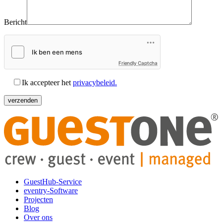
Bericht
Friendly Captcha
Ik accepteer het
privacybeleid.
GuestHub-Service
eventry-Software
Projecten
Blog
Over ons