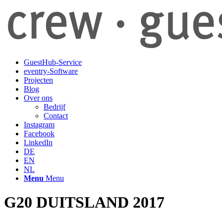
GuestHub-Service
eventry-Software
Projecten
Blog
Over ons
Bedrijf
Contact
Instagram
Facebook
LinkedIn
DE
EN
NL
Menu
Menu
G20 DUITSLAND 2017