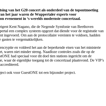
sing van het G20 concert als onderdeel van de topontmoeting
van het jaar waren de Wuppertaler experts voor
on evenement in ‘s werelds modernste concertzaal.
n dirigent Kent Nagano, die de Negende Symfonie van Beethoven
pertal een complex systeem opgezet dat diende voor de registratie van
t ingevoerd. Om aan de protocollaire vereisten te voldoen, hadden
e gasten te vergemakkelijken.
encryptie en voldeed het aan de beperkende eisen van het ministerie
t, waren niet minder streng. Naadloze controles zoals die op de
stONE had speciaal voor dit doel tien stations ingericht om de
ie, waar de eigenlijke toegang tot de concertzaal plaatsvond. De VIP’s
accrediteerd.
oject ook voor GuestONE tot een bijzonder project.