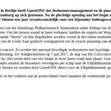
 in Berlijn heeft GuestONE het deelnemersmanagement en de plaat
 Hamburg op zich genomen. Na de plechtige opening aan het begin 
 binnen een jaar verantwoordelijk voor een bijzonder buitengewo
nieten van het Hamburgs Philharmonisch Staatsorkest onder leiding va
en. Om het proces soepel te laten verlopen, hadden de experts uit Wup
mde “bazen” en hun begeleiders werden vooraf in het online-instrumen
n van de Grote Zaal grafisch weergegeven om de exacte plaatsing van d
-concert. Zo werkte het speciaal beveiligde websysteem met krachtige 
erming. De veiligheidseisen op 7 juli 2017, de dag van het G20-concer
ty. Het eerste deel van een intake in twee fasen vond daar plaats. Gue
aartjes reisden de bezoekers vervolgens per schip naar de Elbphilharmon
one binnen en werden door GuestONE direct voor de Elbphilharmonie ge
s en het voldoen aan de protocollaire eisen maakten dit veeleisende pr