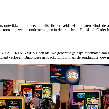
elt, produceert en distribueert geldspelautomaten. Sinds de opricht
ot de toonaangevende ondernemingen in de branche in Duitsland. Onde
N ENTERTAINMENT een nieuwe generatie geldspelautomaten aan haar k
iciënt verlopen. Bijzondere aandacht ging uit naar de eenduidige toewi