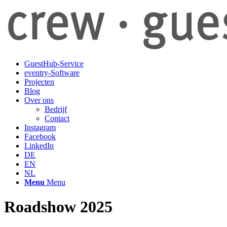
GuestHub-Service
eventry-Software
Projecten
Blog
Over ons
Bedrijf
Contact
Instagram
Facebook
LinkedIn
DE
EN
NL
Menu
Menu
Roadshow 2025