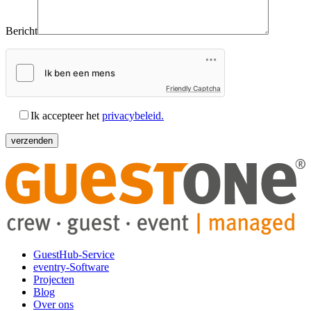
Bericht
Friendly Captcha
Ik accepteer het
privacybeleid.
GuestHub-Service
eventry-Software
Projecten
Blog
Over ons