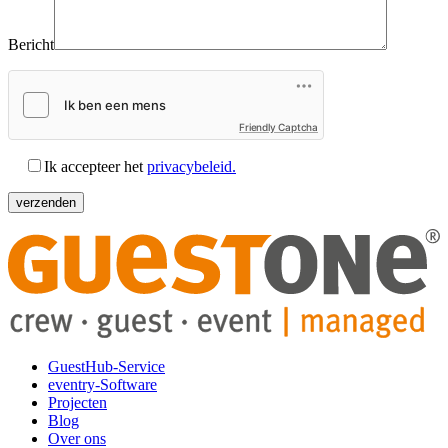
Bericht
Friendly Captcha
Ik accepteer het
privacybeleid.
GuestHub-Service
eventry-Software
Projecten
Blog
Over ons