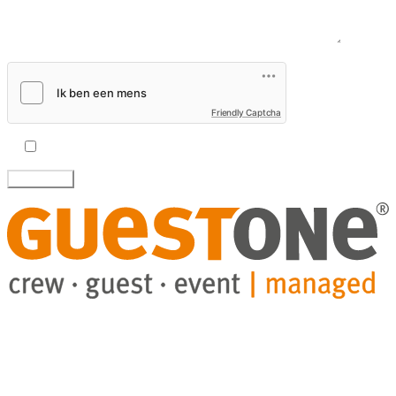
Bericht
Friendly Captcha
Ik accepteer het
privacybeleid.
GuestHub-Service
eventry-Software
Projecten
Blog
Over ons