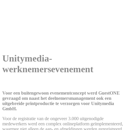
Bedrijf
Contact
Instagram
Facebook
LinkedIn
DE
EN
NL
Menu
Menu
Unitymedia-
werknemersevenement
Voor een buitengewoon evenementconcept werd GuestONE
gevraagd om naast het deelnemersmanagement ook een
uitgebreide printproductie te verzorgen voor Unitymedia
GmbH.
Voor de registratie van de ongeveer 3.000 uitgenodigde
medewerkers werd een complex onlineplatform geïmplementeerd,
waarmee niet alleen de aan- en afmeldingen werden geregistreerd,