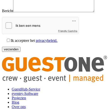
Bericht
Friendly Captcha
Ik accepteer het
privacybeleid.
GuestHub-Service
eventry-Software
Projecten
Blog
Over ons