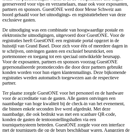
gereserveerd voor vips en verzamelaars, maar ook voor exposanten,
partners en sponsors. GuestONE werd door Messe Schweiz aan
boord gehaald voor het uitnodigings- en registratiebeheer van deze
exclusieve gasten.
De uitnodiging was een combinatie van hoogwaardige postale en
elektronische uitnodigingen, uitgevoerd door GuestONE. Voor de
registraties heeft GuestONE een registratie portal opgezet in de
huisstijl van Grand Basel. Door zich voor één of meerdere dagen in
te schrijven, ontvingen gasten een exclusief beursticket, een
portemonnee en toegang tot een speciaal ontwikkelde beursapp.
Voor de exposanten, partners en sponsors voorzag GuestONE
gepersonaliseerde promotiecodes die door deze partners gebruikt
konden worden voor hun eigen klantenmailings. Deze bijkomende
registraties werden automatisch toegewezen aan de respectieve
partner.
Ter plaatse zorgde GuestONE voor het personeel en de hardware
voor de accreditatie van de gasten. Alle gasten ontvingen een
naambadge van hoge kwaliteit bij de check-in van het evenement,
die binnen enkele seconden live werd afgedrukt. Met deze
naambadge, die ook bedrukt was met een scanbare QR-code,
konden de gasten de tentoonstellingshallen via een
tourniquetsysteem betreden. GuestONE zorgde voor een interface
met de tourniquets die op de beurs beschikbaar waren. Aangezien de