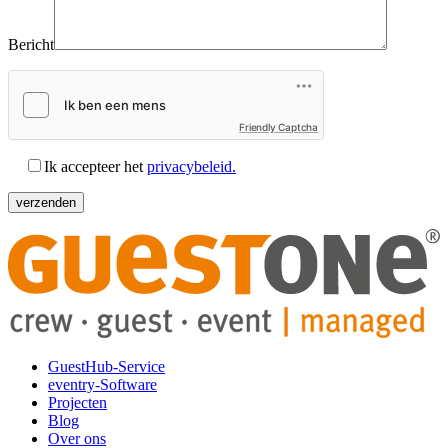
Bericht
Friendly Captcha
Ik accepteer het
privacybeleid.
GuestHub-Service
eventry-Software
Projecten
Blog
Over ons