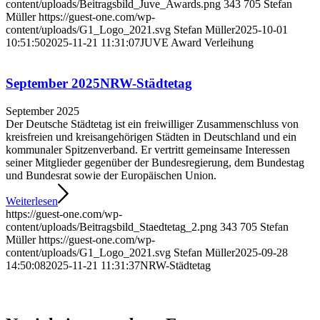
content/uploads/Beitragsbild_Juve_Awards.png
343
705
Stefan
Müller
https://guest-one.com/wp-
content/uploads/G1_Logo_2021.svg
Stefan Müller
2025-10-01
10:51:50
2025-11-21 11:31:07
JUVE Award Verleihung
September 2025
NRW-Städtetag
September 2025
Der Deutsche Städtetag ist ein freiwilliger Zusammenschluss von
kreisfreien und kreisangehörigen Städten in Deutschland und ein
kommunaler Spitzenverband. Er vertritt gemeinsame Interessen
seiner Mitglieder gegenüber der Bundesregierung, dem Bundestag
und Bundesrat sowie der Europäischen Union.
Weiterlesen
https://guest-one.com/wp-
content/uploads/Beitragsbild_Staedtetag_2.png
343
705
Stefan
Müller
https://guest-one.com/wp-
content/uploads/G1_Logo_2021.svg
Stefan Müller
2025-09-28
14:50:08
2025-11-21 11:31:37
NRW-Städtetag