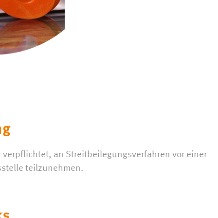
UHR
NAC
ng
r verpflichtet, an Streitbeilegungsverfahren vor einer
stelle teilzunehmen.
ks