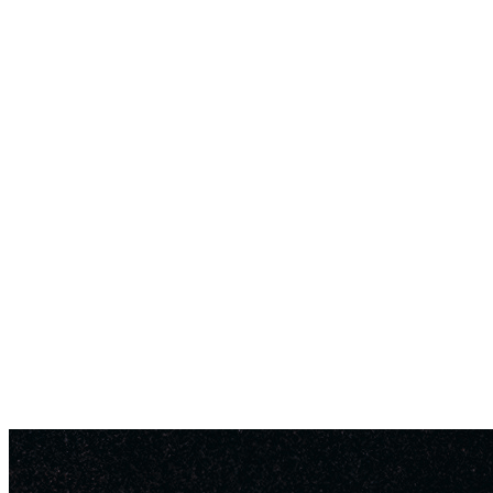
GuestHub-Service
eventry-Software
Projekte
Blog
Über Uns
Unternehmen
Karriere
Kontakt
Demo buchen
Instagram
Facebook
LinkedIn
DE
EN
NL
Menü
Menü