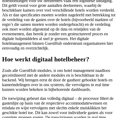
hotelboekingen voor uw deelnemers vaak een logistieke uitdaging.
Dit geldt vooral voor grote aantallen deelnemers, waarbij de
beschikbare kamers over veel verschillende hotels worden verdeeld.
Als er dan specificaties moeten worden nageleefd met betrekking tot
de verdeling van de gasten over de hotels (bijvoorbeeld markten of
regio’s die samen moeten worden ondergebracht) en de verdeling
ook moet worden afgestemd op de data en reistijden van de
evenementen, dan bereik je zonder een gestructureerd proces en
digitale hulpmiddelen al snel je grenzen. Het digitale
hotelmanagement binnen GuestHub ondersteunt organisatoren hier
eenvoudig en overzichtelijk.
Hoe werkt
digitaal hotelbeheer?
Zoals alle GuestHub modules, is ons hotel management naadloos
gecoördineerd met de andere modules en is beschikbaar in de
backend. Wij brengen eerst de door de gastheer geboekte hotels en
kamerindelingen over in ons systeem, die vervolgens in real time
kunnen worden bekeken in bijbehorende dashboards.
De toewijzing gebeurt dan volledig digitaal – de processor filtert de
gastenlijst op basis van de respectieve accommodatiewensen en
reisdata en wijst vervolgens met slechts enkele muisklikken het
geschikte hotel toe. Dit kan zowel voor individuele gasten als voor
complete groepen gasten. De toewijzingen worden in real time