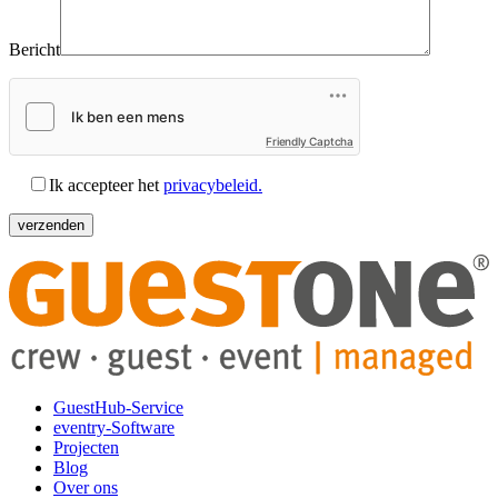
Bericht
Friendly Captcha
Ik accepteer het
privacybeleid.
GuestHub-Service
eventry-Software
Projecten
Blog
Over ons