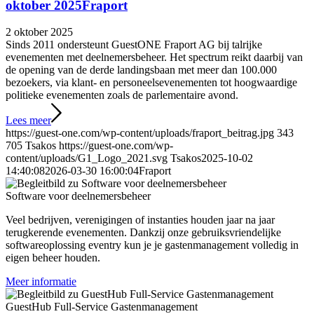
oktober 2025
Fraport
2 oktober 2025
Sinds 2011 ondersteunt GuestONE Fraport AG bij talrijke
evenementen met deelnemersbeheer. Het spectrum reikt daarbij van
de opening van de derde landingsbaan met meer dan 100.000
bezoekers, via klant- en personeelsevenementen tot hoogwaardige
politieke evenementen zoals de parlementaire avond.
Lees meer
https://guest-one.com/wp-content/uploads/fraport_beitrag.jpg
343
705
Tsakos
https://guest-one.com/wp-
content/uploads/G1_Logo_2021.svg
Tsakos
2025-10-02
14:40:08
2026-03-30 16:00:04
Fraport
Software voor deelnemersbeheer
Veel bedrijven, verenigingen of instanties houden jaar na jaar
terugkerende evenementen. Dankzij onze gebruiksvriendelijke
softwareoplossing eventry kun je je gastenmanagement volledig in
eigen beheer houden.
Meer informatie
GuestHub Full-Service Gastenmanagement