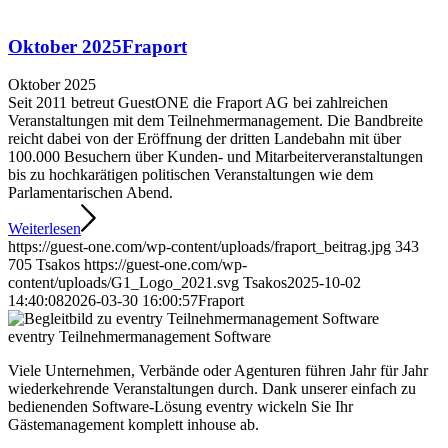
Oktober 2025
Fraport
Oktober 2025
Seit 2011 betreut GuestONE die Fraport AG bei zahlreichen
Veranstaltungen mit dem Teilnehmermanagement. Die Bandbreite
reicht dabei von der Eröffnung der dritten Landebahn mit über
100.000 Besuchern über Kunden- und Mitarbeiterveranstaltungen
bis zu hochkarätigen politischen Veranstaltungen wie dem
Parlamentarischen Abend.
Weiterlesen
https://guest-one.com/wp-content/uploads/fraport_beitrag.jpg
343
705
Tsakos
https://guest-one.com/wp-
content/uploads/G1_Logo_2021.svg
Tsakos
2025-10-02
14:40:08
2026-03-30 16:00:57
Fraport
eventry Teilnehmer­management Software
Viele Unternehmen, Verbände oder Agenturen führen Jahr für Jahr
wiederkehrende Veranstaltungen durch. Dank unserer einfach zu
bedienenden Software-Lösung eventry wickeln Sie Ihr
Gästemanagement komplett inhouse ab.