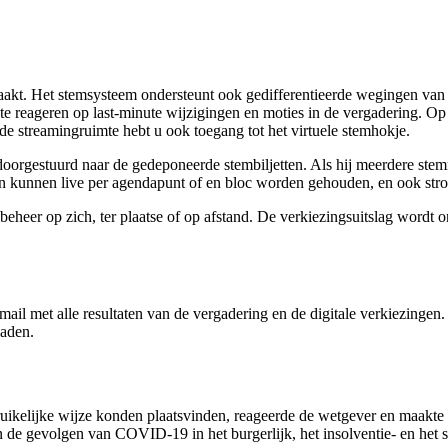
t. Het stemsysteem ondersteunt ook gedifferentieerde wegingen van s
 te reageren op last-minute wijzigingen en moties in de vergadering. O
de streamingruimte hebt u ook toegang tot het virtuele stemhokje.
doorgestuurd naar de gedeponeerde stembiljetten. Als hij meerdere stem
n kunnen live per agendapunt of en bloc worden gehouden, en ook stro
er op zich, ter plaatse of op afstand. De verkiezingsuitslag wordt on
-mail met alle resultaten van de vergadering en de digitale verkiezi
oaden.
bruikelijke wijze konden plaatsvinden, reageerde de wetgever en maakte
n de gevolgen van COVID-19 in het burgerlijk, het insolventie- en het 