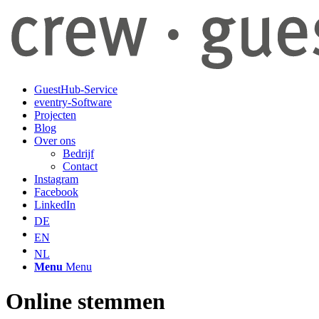
GuestHub-Service
eventry-Software
Projecten
Blog
Over ons
Bedrijf
Contact
Instagram
Facebook
LinkedIn
DE
EN
NL
Menu
Menu
Online stemmen