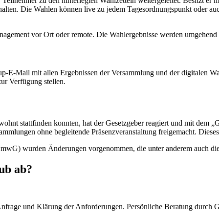
eilnehmer zu den hinterlegten Wahlzetteln weitergeleitet. Besitzt er
lten. Die Wahlen können live zu jedem Tagesordnungspunkt oder auch 
agement vor Ort oder remote. Die Wahlergebnisse werden umgehend i
-up-E-Mail mit allen Ergebnissen der Versammlung und der digitale
r Verfügung stellen.
ewohnt stattfinden konnten, hat der Gesetzgeber reagiert und mit dem
sammlungen ohne begleitende Präsenzveranstaltung freigemacht. Dieses
G) wurden Änderungen vorgenommen, die unter anderem auch die Mög
ub ab?
nfrage und Klärung der Anforderungen. Persönliche Beratung durch 