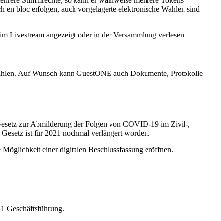
 mehrere Stimmrechte, so kann er wahlweise mehrere Tokens
en bloc erfolgen, auch vorgelagerte elektronische Wahlen sind
m Livestream angezeigt oder in der Versammlung verlesen.
n Wahlen. Auf Wunsch kann GuestONE auch Dokumente, Protokolle
 „Gesetz zur Abmilderung der Folgen von COVID-19 im Zivil-,
 Gesetz ist für 2021 nochmal verlängert worden.
lichkeit einer digitalen Beschlussfassung eröffnen.
G1 Geschäftsführung.