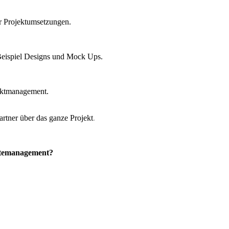
er Projektumsetzungen.
Beispiel Designs und Mock Ups.
ektmanagement.
tner über das ganze Projekt
.
ästemanagement?