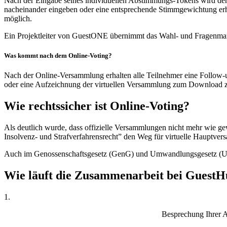
Nach der Eingabe seines individuellen Abstimmungs-Tokens wird der T
nacheinander eingeben oder eine entsprechende Stimmgewichtung erha
möglich.
Ein Projektleiter von GuestONE übernimmt das Wahl- und Fragenman
Was kommt nach dem Online-Voting?
Nach der Online-Versammlung erhalten alle Teilnehmer eine Follow
oder eine Aufzeichnung der virtuellen Versammlung zum Download zu
Wie rechtssicher ist
Online-Voting?
Als deutlich wurde, dass offizielle Versammlungen nicht mehr wie g
Insolvenz- und Strafverfahrensrecht” den Weg für virtuelle Hauptver
Auch im Genossenschaftsgesetz (GenG) und Umwandlungsgesetz (Umw
Wie läuft die Zusammenarbeit
bei GuestH
1.
Besprechung Ihrer A