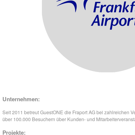
Unternehmen:
Seit 2011 betreut GuestONE die
Fraport
AG bei zahlreichen Ve
über 100.000 Besuchern über Kunden- und Mitarbeiterveranst
Projekte: