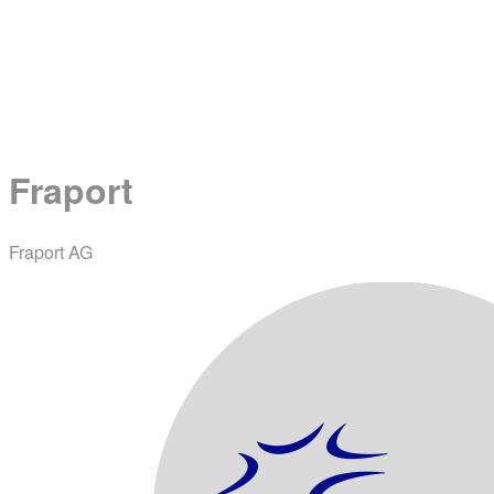
Facebook
LinkedIn
DE
EN
NL
Menü
Menü
Fraport
Fraport AG