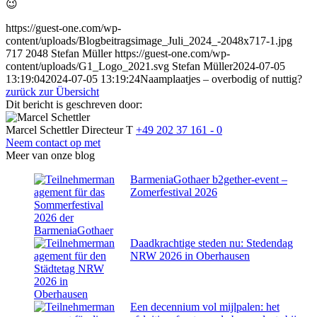
😉
https://guest-one.com/wp-
content/uploads/Blogbeitragsimage_Juli_2024_-2048x717-1.jpg
717
2048
Stefan Müller
https://guest-one.com/wp-
content/uploads/G1_Logo_2021.svg
Stefan Müller
2024-07-05
13:19:04
2024-07-05 13:19:24
Naamplaatjes – overbodig of nuttig?
zurück zur Übersicht
Dit bericht is geschreven door:
Marcel Schettler
Directeur
T
+49 202 37 161 - 0
Neem contact op met
Meer van onze blog
BarmeniaGothaer b2gether-event –
Zomerfestival 2026
Daadkrachtige steden nu: Stedendag
NRW 2026 in Oberhausen
Een decennium vol mijlpalen: het