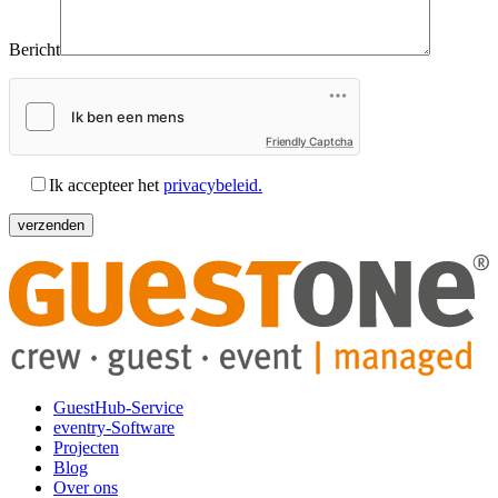
Bericht
Friendly Captcha
Ik accepteer het
privacybeleid.
GuestHub-Service
eventry-Software
Projecten
Blog
Over ons