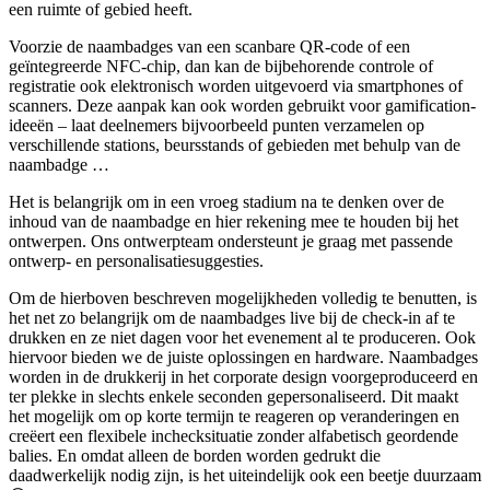
een ruimte of gebied heeft.
Voorzie de naambadges van een scanbare QR-code of een
geïntegreerde NFC-chip, dan kan de bijbehorende controle of
registratie ook elektronisch worden uitgevoerd via smartphones of
scanners. Deze aanpak kan ook worden gebruikt voor gamification-
ideeën – laat deelnemers bijvoorbeeld punten verzamelen op
verschillende stations, beursstands of gebieden met behulp van de
naambadge …
Het is belangrijk om in een vroeg stadium na te denken over de
inhoud van de naambadge en hier rekening mee te houden bij het
ontwerpen. Ons ontwerpteam ondersteunt je graag met passende
ontwerp- en personalisatiesuggesties.
Om de hierboven beschreven mogelijkheden volledig te benutten, is
het net zo belangrijk om de naambadges live bij de check-in af te
drukken en ze niet dagen voor het evenement al te produceren. Ook
hiervoor bieden we de juiste oplossingen en hardware. Naambadges
worden in de drukkerij in het corporate design voorgeproduceerd en
ter plekke in slechts enkele seconden gepersonaliseerd. Dit maakt
het mogelijk om op korte termijn te reageren op veranderingen en
creëert een flexibele inchecksituatie zonder alfabetisch geordende
balies. En omdat alleen de borden worden gedrukt die
daadwerkelijk nodig zijn, is het uiteindelijk ook een beetje duurzaam