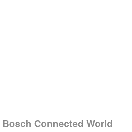
GuestHub-Service
eventry-Software
Projekte
Blog
Über Uns
Unternehmen
Karriere
Kontakt
Demo buchen
Instagram
Facebook
LinkedIn
DE
EN
NL
Menü
Menü
Bosch Connected World