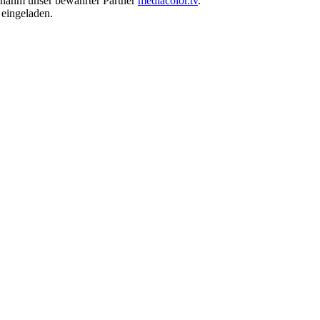
ernahm unser bewährter Partner
mediacolor.tv
.
eingeladen.