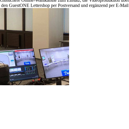
rechtssichere Online-Wahlkabine zum Einsatz, die Videoproduktion üb
r den GuestONE Lettershop per Postversand und ergänzend per E-Mail 