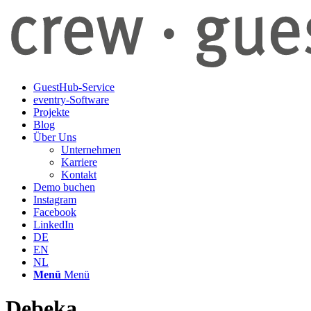
GuestHub-Service
eventry-Software
Projekte
Blog
Über Uns
Unternehmen
Karriere
Kontakt
Demo buchen
Instagram
Facebook
LinkedIn
DE
EN
NL
Menü
Menü
Debeka