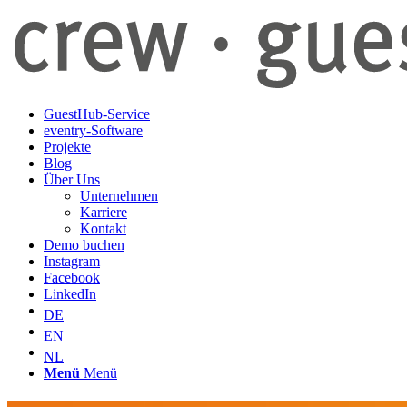
GuestHub-Service
eventry-Software
Projekte
Blog
Über Uns
Unternehmen
Karriere
Kontakt
Demo buchen
Instagram
Facebook
LinkedIn
DE
EN
NL
Menü
Menü