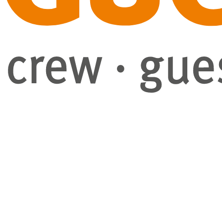
GuestHub-Service
eventry-Software
Projekte
Blog
Über Uns
Unternehmen
Karriere
Kontakt
Demo buchen
Instagram