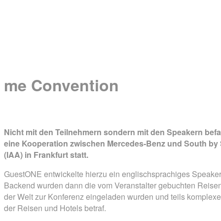
Facebook
LinkedIn
DE
EN
NL
Menü
Menü
me Convention
Nicht mit den Teilnehmern sondern mit den Speakern befas
eine Kooperation zwischen Mercedes-Benz und South by 
(IAA) in Frankfurt statt.
GuestONE entwickelte hierzu ein englischsprachiges Speaker
Backend wurden dann die vom Veranstalter gebuchten Reisen 
der Welt zur Konferenz eingeladen wurden und teils komple
der Reisen und Hotels betraf.