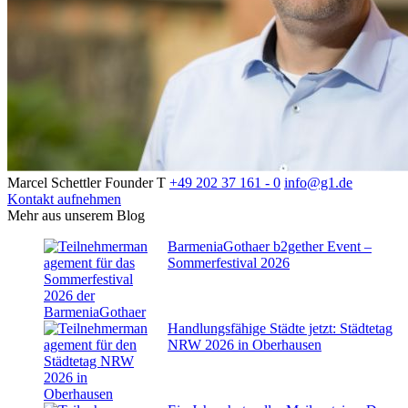
Marcel Schettler
Founder
T
+49 202 37 161 - 0
info@g1.de
Kontakt aufnehmen
Mehr aus unserem Blog
BarmeniaGothaer b2gether Event –
Sommerfestival 2026
Handlungsfähige Städte jetzt: Städtetag
NRW 2026 in Oberhausen