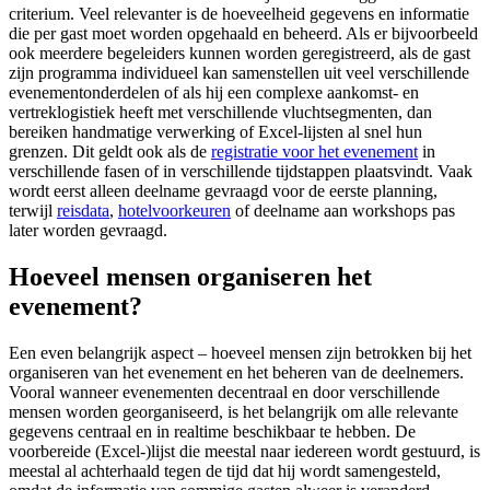
criterium. Veel relevanter is de hoeveelheid gegevens en informatie
die per gast moet worden opgehaald en beheerd. Als er bijvoorbeeld
ook meerdere begeleiders kunnen worden geregistreerd, als de gast
zijn programma individueel kan samenstellen uit veel verschillende
evenementonderdelen of als hij een complexe aankomst- en
vertreklogistiek heeft met verschillende vluchtsegmenten, dan
bereiken handmatige verwerking of Excel-lijsten al snel hun
grenzen. Dit geldt ook als de
registratie voor het evenement
in
verschillende fasen of in verschillende tijdstappen plaatsvindt. Vaak
wordt eerst alleen deelname gevraagd voor de eerste planning,
terwijl
reisdata
,
hotelvoorkeuren
of deelname aan workshops pas
later worden gevraagd.
Hoeveel mensen organiseren het
evenement?
Een even belangrijk aspect – hoeveel mensen zijn betrokken bij het
organiseren van het evenement en het beheren van de deelnemers.
Vooral wanneer evenementen decentraal en door verschillende
mensen worden georganiseerd, is het belangrijk om alle relevante
gegevens centraal en in realtime beschikbaar te hebben. De
voorbereide (Excel-)lijst die meestal naar iedereen wordt gestuurd, is
meestal al achterhaald tegen de tijd dat hij wordt samengesteld,