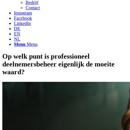
Bedrijf
Contact
Instagram
Facebook
LinkedIn
DE
EN
NL
Menu
Menu
Op welk punt is professioneel
deelnemersbeheer eigenlijk de moeite
waard?