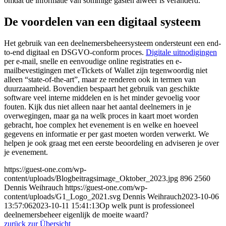
omdat de informatie van sommige gasten alweer is veranderd.
De voordelen van een digitaal systeem
Het gebruik van een deelnemersbeheersysteem ondersteunt een end-
to-end digitaal en DSGVO-conform proces.
Digitale uitnodigingen
per e-mail, snelle en eenvoudige online registraties en e-
mailbevestigingen met eTickets of Wallet zijn tegenwoordig niet
alleen “state-of-the-art”, maar ze renderen ook in termen van
duurzaamheid. Bovendien bespaart het gebruik van geschikte
software veel interne middelen en is het minder gevoelig voor
fouten. Kijk dus niet alleen naar het aantal deelnemers in je
overwegingen, maar ga na welk proces in kaart moet worden
gebracht, hoe complex het evenement is en welke en hoeveel
gegevens en informatie er per gast moeten worden verwerkt. We
helpen je ook graag met een eerste beoordeling en adviseren je over
je evenement.
https://guest-one.com/wp-
content/uploads/Blogbeitragsimage_Oktober_2023.jpg
896
2560
Dennis Weihrauch
https://guest-one.com/wp-
content/uploads/G1_Logo_2021.svg
Dennis Weihrauch
2023-10-06
13:57:06
2023-10-11 15:41:13
Op welk punt is professioneel
deelnemersbeheer eigenlijk de moeite waard?
zurück zur Übersicht