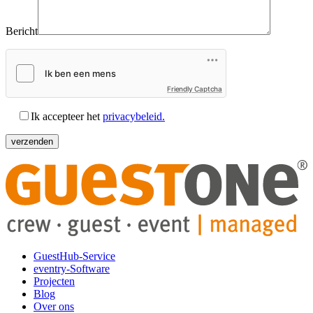
Bericht
Friendly Captcha
Ik accepteer het
privacybeleid.
GuestHub-Service
eventry-Software
Projecten
Blog
Over ons